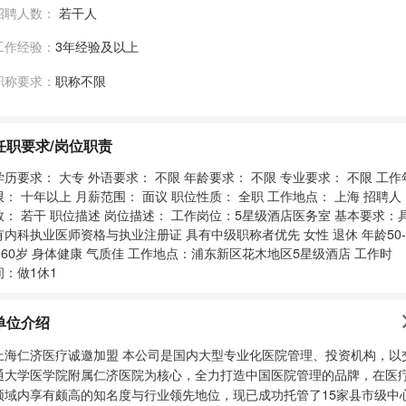
招聘人数：
若干人
工作经验：
3年经验及以上
职称要求：
职称不限
任职要求/岗位职责
学历要求： 大专 外语要求： 不限 年龄要求： 不限 专业要求： 不限 工作
限： 十年以上 月薪范围： 面议 职位性质： 全职 工作地点： 上海 招聘人
数： 若干 职位描述 岗位描述： 工作岗位：5星级酒店医务室 基本要求：
有内科执业医师资格与执业注册证 具有中级职称者优先 女性 退休 年龄50-
--60岁 身体健康 气质佳 工作地点：浦东新区花木地区5星级酒店 工作时
间：做1休1
单位介绍
仁济医疗诚邀加盟 本公司是国内大型专业化医院管理、投资机构，以交
通大学医学院附属仁济医院为核心，全力打造中国医院管理的品牌，在医
领域内享有颇高的知名度与行业领先地位，现已成功托管了15家县市级中