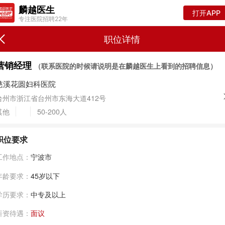
麟越医生
打开APP
专注医院招聘22年
职位详情
营销经理
（联系医院的时候请说明是在麟越医生上看到的招聘信息）
慈溪花圆妇科医院
台州市浙江省台州市东海大道412号
其他
50-200人
职位要求
工作地点：
宁波市
年龄要求：
45岁以下
学历要求：
中专及以上
薪资待遇：
面议