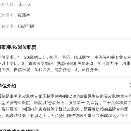
招聘人数：
若干人
工作经验：
应届生
职称要求：
职称不限
任职要求/岗位职责
岗位要求：1、20周岁以上，护理、医药、临床医学、中医等相关专业专
及以上学历。2、掌握医学知识，熟悉保健相关知识.3、学习能力强、沟通
能力强、自信乐观、亲和力强、有责任心。4、证件齐全。
单位介绍
我院是由著名皮肤病专家王献臣创办的以治疗白癜风牛皮癣等皮肤病为主
大型民营专科医院。医院以“患者至上，服务第一”为宗旨，二十八年积累
丰富的经验，为国内外患者解除了疑难皮肤病，是百姓信赖的品牌专科医
院。现诚聘社会上有识之士，为弘扬祖国传统医学事业共创辉煌之大业！