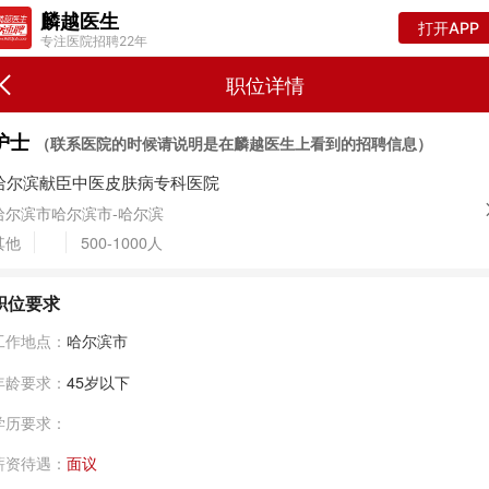
麟越医生
打开APP
专注医院招聘22年
职位详情
护士
（联系医院的时候请说明是在麟越医生上看到的招聘信息）
哈尔滨献臣中医皮肤病专科医院
哈尔滨市哈尔滨市-哈尔滨
其他
500-1000人
职位要求
工作地点：
哈尔滨市
年龄要求：
45岁以下
学历要求：
薪资待遇：
面议