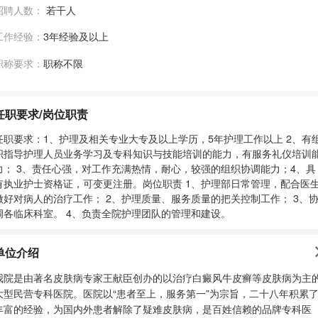
招聘人数：
若干人
工作经验：
3年经验及以上
职称要求：
职称不限
任职要求/岗位职责
任职要求：1、护理及相关专业大专及以上学历，5年护理工作以上 2、有
织指导护理人员业务学习及专科知识与技能培训的能力，有服务礼仪培训
力； 3、责任心强，对工作充满热情，耐心，较强的组织协调能力；4、具
有执业护士资格证，可变更注册。岗位职责 1、护理部日常管理，配合医
做好对病人的治疗工作； 2、护理质量、服务质量的把关控制工作； 3、
调各临床科室。 4、负责全院护理团队的管理和建设。
单位介绍
我院是由著名皮肤病专家王献臣创办的以治疗白癜风牛皮癣等皮肤病为主
大型民营专科医院。医院以“患者至上，服务第一”为宗旨，二十八年积累
丰富的经验，为国内外患者解除了疑难皮肤病，是百姓信赖的品牌专科医