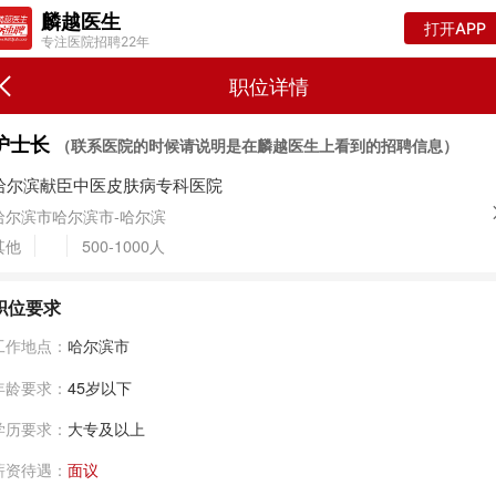
麟越医生
打开APP
专注医院招聘22年
职位详情
护士长
（联系医院的时候请说明是在麟越医生上看到的招聘信息）
哈尔滨献臣中医皮肤病专科医院
哈尔滨市哈尔滨市-哈尔滨
其他
500-1000人
职位要求
工作地点：
哈尔滨市
年龄要求：
45岁以下
学历要求：
大专及以上
薪资待遇：
面议