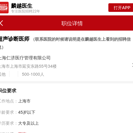
麟越医生
打开APP
专注医院招聘22年
职位详情
超声诊断医师
（联系医院的时候请说明是在麟越医生上看到的招聘信
息）
上海仁济医疗管理有限公司
上海市上海市延安东路55号34楼
其他
500-1000人
职位要求
工作地点：
上海市
年龄要求：
45岁以下
学历要求：
大专及以上