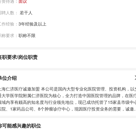
薪资待遇：
面议
招聘人数：
若干人
工作经验：
3年经验及以上
职称要求：
职称不限
任职要求/岗位职责
单位介绍
仁济医疗诚邀加盟 本公司是国内大型专业化医院管理、投资机构，以交
通大学医学院附属仁济医院为核心，全力打造中国医院管理的品牌，在医
领域内享有颇高的知名度与行业领先地位，现已成功托管了15家县市级中
医院、1家药品公司、8个肿瘤诊疗中心，现因医疗投资业务的需要，诚邀
医疗产业及投资领域的精英加盟。 所需提供的资料：个人简历及毕业证
书、职称证、执业证、身份证复印件。
你可能感兴趣的职位