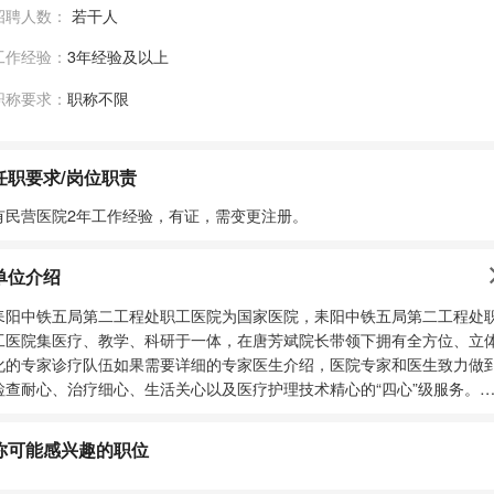
招聘人数：
若干人
工作经验：
3年经验及以上
职称要求：
职称不限
任职要求/岗位职责
有民营医院2年工作经验，有证，需变更注册。
单位介绍
耒阳中铁五局第二工程处职工医院为国家医院，耒阳中铁五局第二工程处
工医院集医疗、教学、科研于一体，在唐芳斌院长带领下拥有全方位、立
化的专家诊疗队伍如果需要详细的专家医生介绍，医院专家和医生致力做
检查耐心、治疗细心、生活关心以及医疗护理技术精心的“四心”级服务。
阳市第二人民医院设置有，在相应专家和医生的努力下，我们致力于打造
专业性最强的医疗健康服务机构。 耒阳中铁五局第二工程处职工医院专家
你可能感兴趣的职位
门诊时间安排周全，从权威知名的专家教授，到临床经验丰富的骨干医生
专业领域实力强大的专家团队{院长}院长专家医生介绍供您选择。耒阳中