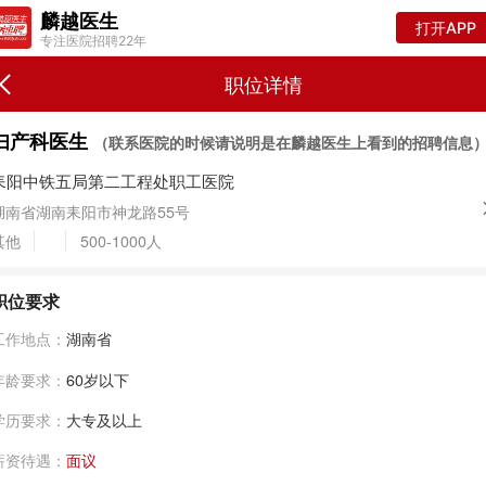
麟越医生
打开APP
专注医院招聘22年
职位详情
妇产科医生
（联系医院的时候请说明是在麟越医生上看到的招聘信息
耒阳中铁五局第二工程处职工医院
湖南省湖南耒阳市神龙路55号
其他
500-1000人
职位要求
工作地点：
湖南省
年龄要求：
60岁以下
学历要求：
大专及以上
薪资待遇：
面议