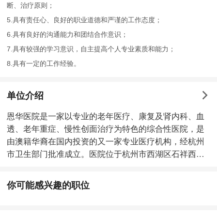
断、治疗原则；
5.具有责任心、良好的职业道德和严谨的工作态度；
6.具有良好的沟通能力和团结合作意识；
7.具有较强的学习意识，自主提高个人专业素质和能力；
8.具有一定的工作经验。
单位介绍
恩华医院是一家以专业的老年医疗、康复及肾内科、血
透、老年重症、慢性创面治疗为特色的综合性医院，是
由澳籍华裔在国内投资的又一家专业医疗机构，经杭州
市卫生部门批准成立。医院位于杭州市西湖区石祥西路
859号紫金创业园，建筑面积约14000平方米，高15层，
设有床位500张，一期总投资达6000万元。 医院目前开
你可能感兴趣的职位
设有内科、外科、妇科、中医内科、针灸推拿科、康复
医学科、医学影像科、检验科等科室，有CT、DR及千
级手术室两间，独栋门诊及住院大楼配备中央空调、新