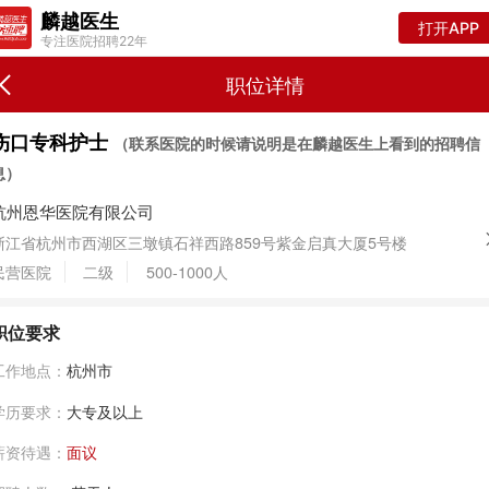
麟越医生
打开APP
专注医院招聘22年
职位详情
伤口专科护士
（联系医院的时候请说明是在麟越医生上看到的招聘信
息）
杭州恩华医院有限公司
浙江省杭州市西湖区三墩镇石祥西路859号紫金启真大厦5号楼
民营医院
二级
500-1000人
职位要求
工作地点：
杭州市
学历要求：
大专及以上
薪资待遇：
面议