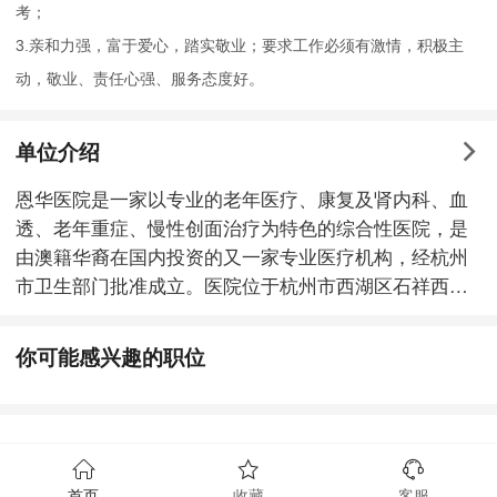
考；
3.亲和力强，富于爱心，踏实敬业；要求工作必须有激情，积极主
动，敬业、责任心强、服务态度好。
单位介绍
恩华医院是一家以专业的老年医疗、康复及肾内科、血
透、老年重症、慢性创面治疗为特色的综合性医院，是
由澳籍华裔在国内投资的又一家专业医疗机构，经杭州
市卫生部门批准成立。医院位于杭州市西湖区石祥西路
859号紫金创业园，建筑面积约14000平方米，高15层，
设有床位500张，一期总投资达6000万元。 医院目前开
你可能感兴趣的职位
设有内科、外科、妇科、中医内科、针灸推拿科、康复
医学科、医学影像科、检验科等科室，有CT、DR及千
级手术室两间，独栋门诊及住院大楼配备中央空调、新
风系统、中心供氧系统、中心负压吸引、自动呼叫系
统，配备彩色多普勒超声系统、进口16排螺旋CT、呼吸
首页
收藏
客服