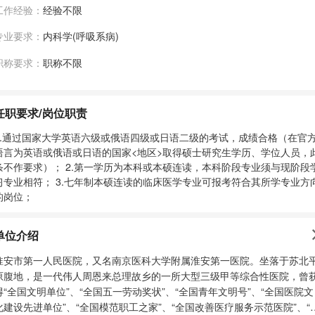
工作经验：
经验不限
专业要求：
内科学(呼吸系病)
职称要求：
职称不限
任职要求/岗位职责
1.通过国家大学英语六级或俄语四级或日语二级的考试，成绩合格（在官
语言为英语或俄语或日语的国家<地区>取得硕士研究生学历、学位人员，
条不作要求）； 2.第一学历为本科或本硕连读，本科阶段专业须与现阶段
习专业相符； 3.七年制本硕连读的临床医学专业可报考符合其所学专业方
的岗位；
单位介绍
淮安市第一人民医院，又名南京医科大学附属淮安第一医院。坐落于苏北
原腹地，是一代伟人周恩来总理故乡的一所大型三级甲等综合性医院，曾
得“全国文明单位”、“全国五一劳动奖状”、“全国青年文明号”、“全国医院文
化建设先进单位”、“全国模范职工之家”、“全国改善医疗服务示范医院”、“