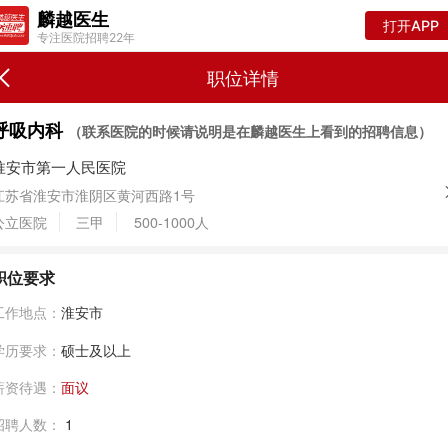
麟越医生
打开APP
专注医院招聘22年
职位详情
呼吸内科
（联系医院的时候请说明是在麟越医生上看到的招聘信息）
淮安市第一人民医院
江苏省淮安市淮阴区黄河西路1号
公立医院
三甲
500-1000人
职位要求
工作地点：
淮安市
学历要求：
硕士及以上
薪资待遇：
面议
招聘人数：
1