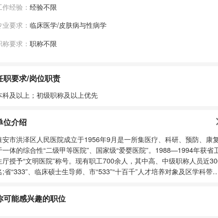
工作经验：
经验不限
专业要求：
临床医学/皮肤病与性病学
职称要求：
职称不限
任职要求/岗位职责
本科及以上；初级职称及以上优先
单位介绍
淮安市洪泽区人民医院成立于1956年9月是一所集医疗、科研、预防、康
于一体的综合性“二级甲等医院”、国家级“爱婴医院”。1988—1994年获省
生厅授予“文明医院”称号。现有职工700余人，其中高、中级职称人员近30
名;省“333”、临床硕士生导师、市“533”“十百千”人才培养对象及区学科带
人60余名。医院开设临床科室25个，医技科室10个，设有12个病区。 Ø
2015年11月与国家级文明单位淮安市第一人民医院组建紧密型医疗联合
你可能感兴趣的职位
1月被省精神文明建设指导委员会授予“省级文明单位”。 Ø
2016年与中国医院协会疾病与健康管理专业委员会合作，成为全国首家县