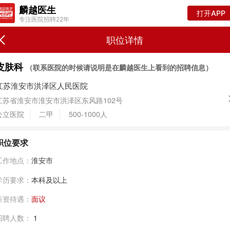
麟越医生
打开APP
专注医院招聘22年
职位详情
皮肤科
（联系医院的时候请说明是在麟越医生上看到的招聘信息）
江苏淮安市洪泽区人民医院
江苏省淮安市淮安市洪泽区东风路102号
公立医院
二甲
500-1000人
职位要求
工作地点：
淮安市
学历要求：
本科及以上
薪资待遇：
面议
招聘人数：
1