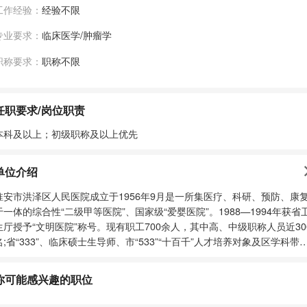
工作经验：
经验不限
专业要求：
临床医学/肿瘤学
职称要求：
职称不限
任职要求/岗位职责
本科及以上；初级职称及以上优先
单位介绍
淮安市洪泽区人民医院成立于1956年9月是一所集医疗、科研、预防、康
于一体的综合性“二级甲等医院”、国家级“爱婴医院”。1988—1994年获省
生厅授予“文明医院”称号。现有职工700余人，其中高、中级职称人员近30
名;省“333”、临床硕士生导师、市“533”“十百千”人才培养对象及区学科带
人60余名。医院开设临床科室25个，医技科室10个，设有12个病区。 Ø
2015年11月与国家级文明单位淮安市第一人民医院组建紧密型医疗联合
你可能感兴趣的职位
1月被省精神文明建设指导委员会授予“省级文明单位”。 Ø
2016年与中国医院协会疾病与健康管理专业委员会合作，成为全国首家县