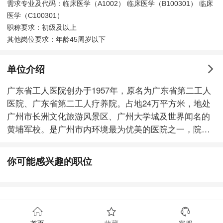
需求专业及代码：临床医学（A1002） 临床医学（B100301） 临床
医学（C100301）
职称要求：初级及以上
其他岗位要求：年龄45周岁以下
单位介绍
广东省工人医院创办于1957年，原名为广东省第二工人
医院、广东省第二工人疗养院。占地24万平方米，地处
广州市长洲文化旅游风景区、广州大学城及世界闻名的
黄埔军校。是广州市内环境最为优美的医院之一，院内
鸟语花香，绿树成荫，绿化面积高达70年平均气温比市
区低2℃，空气清新，负离子充足，是天然氧吧，更是
你可能感兴趣的职位
治疗康复得天独厚的好地方。 我院是集医疗、教学和科
研于一体的综合性医院。多年来，为广大人民群众及患
者提供了高效优质的服务，为广东省医疗卫生事业作出
了应有贡献，曾创立下了多个“第一”：广东省第一例“低
温下体外循环心外手术”;广东省第一例“微创手术”;广东省