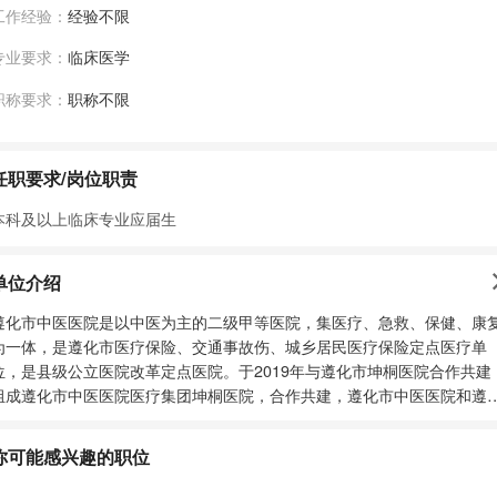
工作经验：
经验不限
专业要求：
临床医学
职称要求：
职称不限
任职要求/岗位职责
本科及以上临床专业应届生
单位介绍
遵化市中医医院是以中医为主的二级甲等医院，集医疗、急救、保健、康
为一体，是遵化市医疗保险、交通事故伤、城乡居民医疗保险定点医疗单
位，是县级公立医院改革定点医院。于2019年与遵化市坤桐医院合作共建
组成遵化市中医医院医疗集团坤桐医院，合作共建，遵化市中医医院和遵
坤桐医院充分发挥中国传统医学的特色优势，用中医药特色的康养服务和
疗保障体系，为全市人民提供更加有品质、有特色的医康养服务，成为集
你可能感兴趣的职位
疗、康复、养老为一体的医疗康养综合体发展的一个标杆。