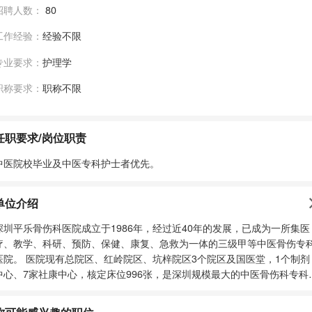
招聘人数：
80
工作经验：
经验不限
专业要求：
护理学
职称要求：
职称不限
任职要求/岗位职责
中医院校毕业及中医专科护士者优先。
单位介绍
深圳平乐骨伤科医院成立于1986年，经过近40年的发展，已成为一所集医
疗、教学、科研、预防、保健、康复、急救为一体的三级甲等中医骨伤专
医院。 医院现有总院区、红岭院区、坑梓院区3个院区及国医堂，1个制剂
中心、7家社康中心，核定床位996张，是深圳规模最大的中医骨伤科专科
院，2017年加挂坪山区中医院，2021年加挂深圳市骨伤科医院，2022年
立深圳平乐中医健康集团。 医院是广州中医药大学非直属附属医院，南方