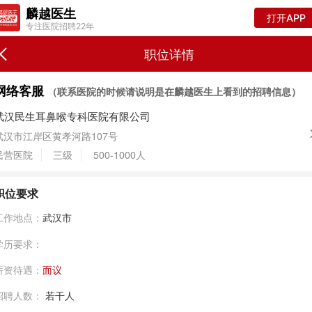
麟越医生
打开APP
专注医院招聘22年
职位详情
网络客服
（联系医院的时候请说明是在麟越医生上看到的招聘信息）
武汉民生耳鼻喉专科医院有限公司
武汉市江岸区黄孝河路107号
民营医院
三级
500-1000人
职位要求
工作地点：
武汉市
学历要求：
薪资待遇：
面议
招聘人数：
若干人