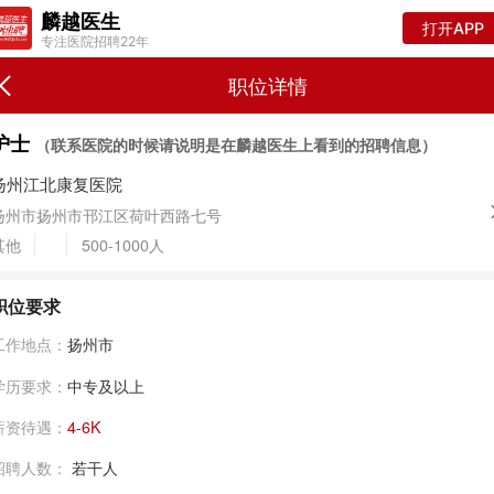
麟越医生
打开APP
专注医院招聘22年
职位详情
护士
（联系医院的时候请说明是在麟越医生上看到的招聘信息）
扬州江北康复医院
扬州市扬州市邗江区荷叶西路七号
其他
500-1000人
职位要求
工作地点：
扬州市
学历要求：
中专及以上
薪资待遇：
4-6K
招聘人数：
若干人