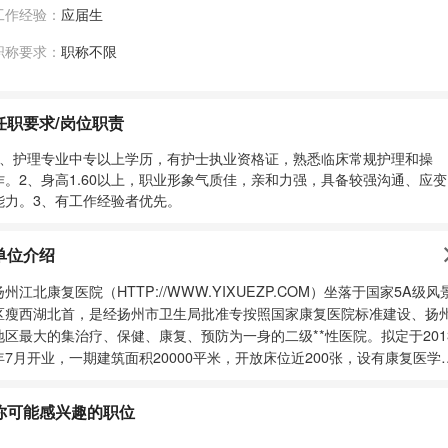
工作经验：
应届生
职称要求：
职称不限
任职要求/岗位职责
1、护理专业中专以上学历，有护士执业资格证，熟悉临床常规护理和操
作。2、身高1.60以上，职业形象气质佳，亲和力强，具备较强沟通、应变
能力。3、有工作经验者优先。
单位介绍
扬州江北康复医院（HTTP://WWW.YIXUEZP.COM）坐落于国家5A级风
区瘦西湖北首，是经扬州市卫生局批准专按照国家康复医院标准建设、扬
地区最大的集治疗、保健、康复、预防为一身的二级**性医院。拟定于201
年7月开业，一期建筑面积20000平米，开放床位近200张，设有康复医学
科、老年病科、内科、外科、妇科、口腔科、眼科、耳鼻喉科、中医科、
射科、超声科、检验科等临床、医技科室。医院科室及医疗设备齐全。医
你可能感兴趣的职位
以康复医学科、骨科、神经内科、老年病科等为学科发展重点，计划开展
血管、脑外伤、心血管疾病恢复期的康复治疗，开展先天及后天性脑瘫的