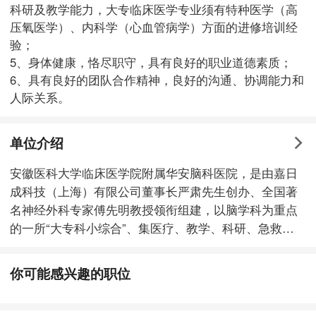
科研及教学能力，大专临床医学专业须有特种医学（高
压氧医学）、内科学（心血管病学）方面的进修培训经
验；
5、身体健康，恪尽职守，具有良好的职业道德素质；
6、具有良好的团队合作精神，良好的沟通、协调能力和
人际关系。
单位介绍
安徽医科大学临床医学院附属华安脑科医院，是由嘉日
成科技（上海）有限公司董事长严肃先生创办、全国著
名神经外科专家傅先明教授领衔组建，以脑学科为重点
的一所“大专科小综合”、集医疗、教学、科研、急救、
康复、医养为一体，按“三级专科医院”打造建设的数字
智慧医院。 医院位于合肥市庐阳区洪河路86号，一期占
你可能感兴趣的职位
地面积70亩、建筑面积5万多平方，2019年投资5亿元进
行扩建和改造。开设床位500张，设有十大中心和30个科