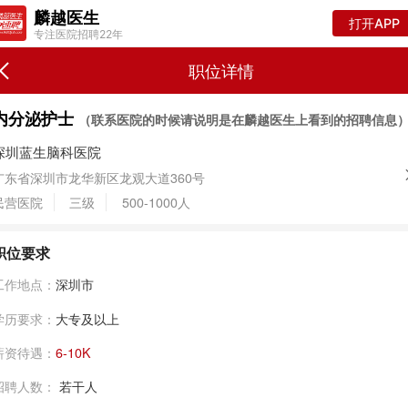
麟越医生
打开APP
专注医院招聘22年
职位详情
内分泌护士
（联系医院的时候请说明是在麟越医生上看到的招聘信息
深圳蓝生脑科医院
广东省深圳市龙华新区龙观大道360号
民营医院
三级
500-1000人
职位要求
工作地点：
深圳市
学历要求：
大专及以上
薪资待遇：
6-10K
招聘人数：
若干人