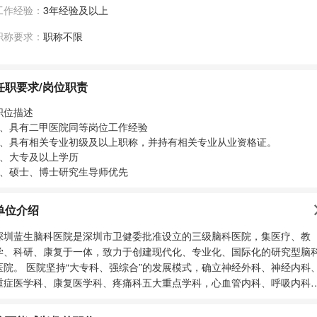
工作经验：
3年经验及以上
职称要求：
职称不限
任职要求/岗位职责
职位描述
1、具有二甲医院同等岗位工作经验
2、具有相关专业初级及以上职称，并持有相关专业从业资格证。
3、大专及以上学历
4、硕士、博士研究生导师优先
单位介绍
深圳蓝生脑科医院是深圳市卫健委批准设立的三级脑科医院，集医疗、教
学、科研、康复于一体，致力于创建现代化、专业化、国际化的研究型脑
医院。 医院坚持“大专科、强综合”的发展模式，确立神经外科、神经内科
重症医学科、康复医学科、疼痛科五大重点学科，心血管内科、呼吸内科
消化内科、普通外科、骨科等优势支持学科，精神心理科、中医科、肿瘤
科、高压氧等特色学科，构建特色鲜明、结构合理、基础厚实的学科体系